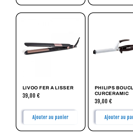
n
:
LIVOO FER A LISSER
PHILIPS BOUC
CURCERAMIC
Prix
39,00 €
Prix
39,00 €
habituel
habituel
Ajouter au panier
Ajouter au pa