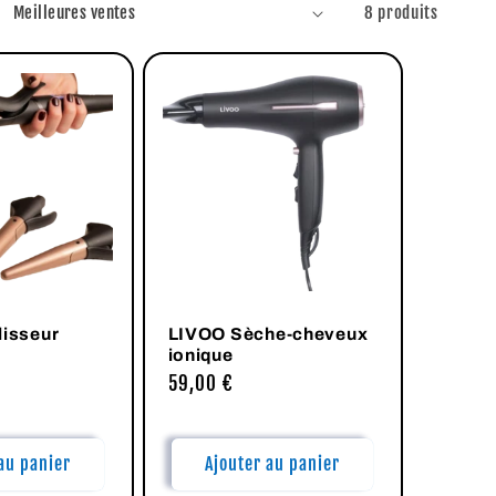
8 produits
lisseur
LIVOO Sèche-cheveux
ionique
Prix
59,00 €
habituel
au panier
Ajouter au panier