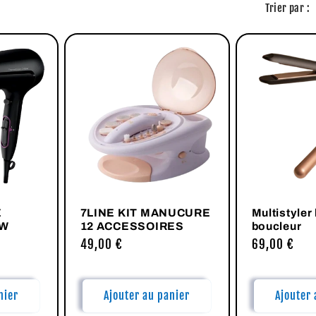
Trier par :
E
7LINE KIT MANUCURE
Multistyler 
0W
12 ACCESSOIRES
boucleur
Prix
49,00 €
Prix
69,00 €
habituel
habituel
nier
Ajouter au panier
Ajouter 