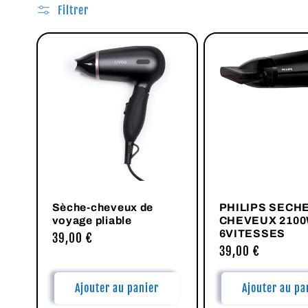
Filtrer
l
l
e
c
t
Sèche-cheveux de
PHILIPS SECH
i
voyage pliable
CHEVEUX 210
6VITESSES
Prix
39,00 €
Prix
39,00 €
habituel
o
habituel
Ajouter au panier
Ajouter au pa