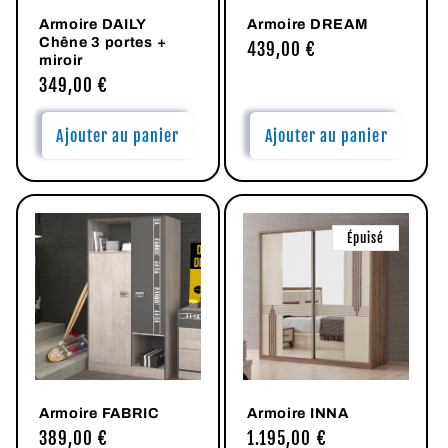
Armoire DAILY
Armoire DREAM
Chêne 3 portes +
Prix
439,00 €
miroir
habituel
Prix
349,00 €
habituel
Ajouter au panier
Ajouter au panier
Épuisé
Armoire FABRIC
Armoire INNA
Prix
389,00 €
Prix
1.195,00 €