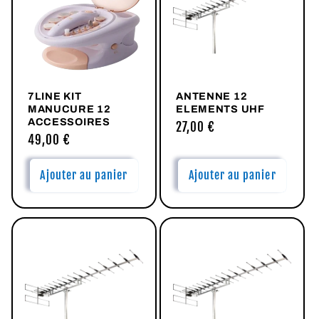
c
t
i
7LINE KIT
ANTENNE 12
o
MANUCURE 12
ELEMENTS UHF
ACCESSOIRES
Prix
27,00 €
n
Prix
49,00 €
habituel
habituel
:
Ajouter au panier
Ajouter au panier