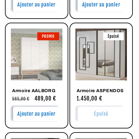
Ajouter au panier
Ajouter au panier
PROMO
Épuisé
Armoire AALBORG
Armoire ASPENDOS
Prix
Prix
489,00 €
Prix
1.450,00 €
565,00 €
habituel
promotionnel
habituel
Ajouter au panier
Épuisé