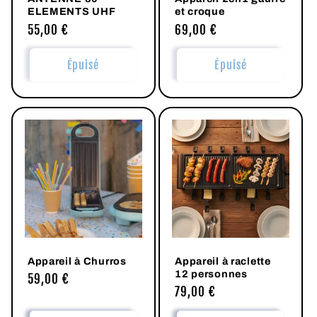
ELEMENTS UHF
et croque
Prix
55,00 €
Prix
69,00 €
habituel
habituel
Épuisé
Épuisé
Appareil à Churros
Appareil à raclette
12 personnes
Prix
59,00 €
Prix
79,00 €
habituel
habituel