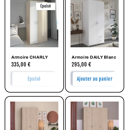
Épuisé
Armoire CHARLY
Armoire DAILY Blanc
Prix
335,00 €
Prix
295,00 €
habituel
habituel
Épuisé
Ajouter au panier