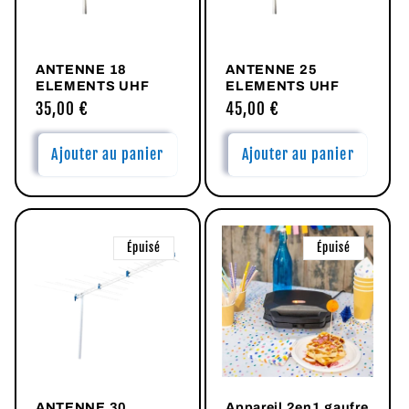
ANTENNE 18
ANTENNE 25
ELEMENTS UHF
ELEMENTS UHF
Prix
35,00 €
Prix
45,00 €
habituel
habituel
Ajouter au panier
Ajouter au panier
Épuisé
Épuisé
ANTENNE 30
Appareil 2en1 gaufre