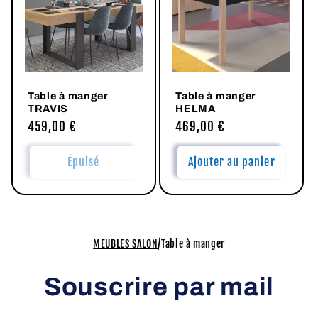
c
t
i
Table à manger
Table à manger
o
TRAVIS
HELMA
Prix
459,00 €
Prix
469,00 €
n
habituel
habituel
Épuisé
Ajouter au panier
:
/
MEUBLES SALON
Table à manger
Souscrire par mail