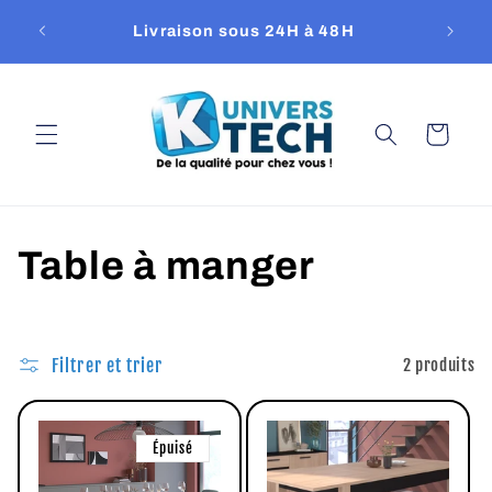
et
passer
Livraison sous 24H à 48H
Repri
au
contenu
Panier
C
Table à manger
o
l
Filtrer et trier
2 produits
l
Épuisé
e