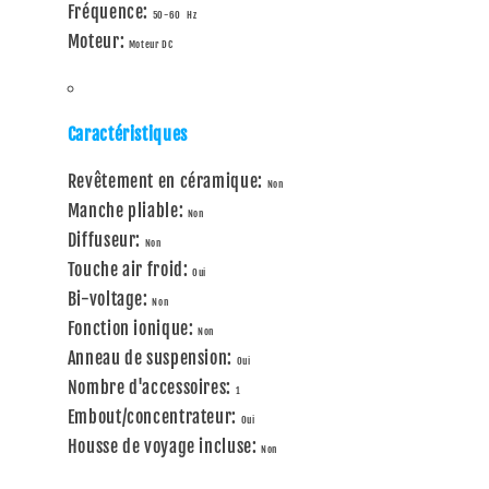
Fréquence:
50-60 Hz
Moteur:
Moteur DC
Caractéristiques
Revêtement en céramique:
Non
Manche pliable:
Non
Diffuseur:
Non
Touche air froid:
Oui
Bi-voltage:
Non
Fonction ionique:
Non
Anneau de suspension:
Oui
Nombre d'accessoires:
1
Embout/concentrateur:
Oui
Housse de voyage incluse:
Non