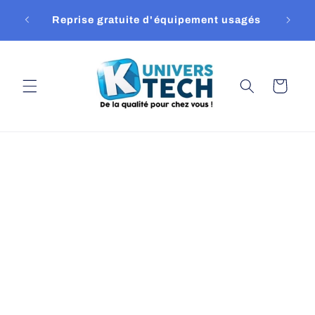
et
passer
Reprise gratuite d'équipement usagés
au
contenu
Panier
Passer aux
informations
produits