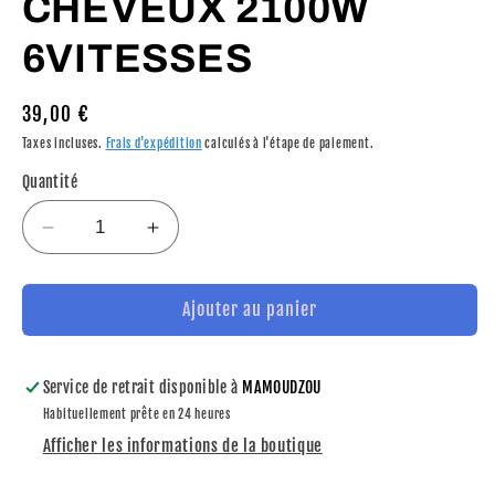
CHEVEUX 2100W
6VITESSES
Prix
39,00 €
habituel
Taxes incluses.
Frais d'expédition
calculés à l'étape de paiement.
Quantité
Réduire
Augmenter
la
la
quantité
quantité
de
de
Ajouter au panier
PHILIPS
PHILIPS
SECHE
SECHE
CHEVEUX
CHEVEUX
Service de retrait disponible à
MAMOUDZOU
2100W
2100W
Habituellement prête en 24 heures
6VITESSES
6VITESSES
Afficher les informations de la boutique