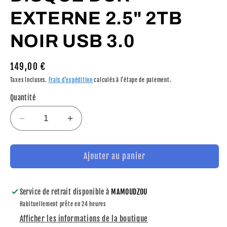
EXTERNE 2.5" 2TB
NOIR USB 3.0
Prix
149,00 €
habituel
Taxes incluses.
Frais d'expédition
calculés à l'étape de paiement.
Quantité
Réduire
Augmenter
la
la
quantité
quantité
de
de
Ajouter au panier
SEAGATE
SEAGATE
BASIC
BASIC
DISQUE
DISQUE
Service de retrait disponible à
MAMOUDZOU
DUR
DUR
Habituellement prête en 24 heures
EXTERNE
EXTERNE
Afficher les informations de la boutique
2.5&quot;
2.5&quot;