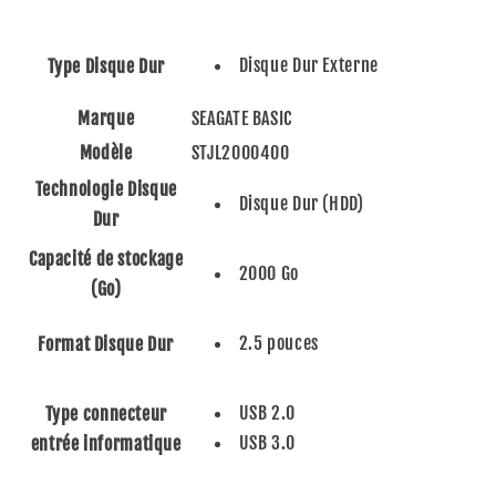
2TB
2TB
NOIR
NOIR
USB
USB
Disque Dur Externe
Type Disque Dur
3.0
3.0
Marque
SEAGATE BASIC
Modèle
STJL2000400
Technologie Disque
Disque Dur (HDD)
Dur
Capacité de stockage
2000 Go
(Go)
2.5 pouces
Format Disque Dur
USB 2.0
Type connecteur
USB 3.0
entrée informatique