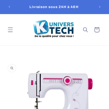
et
passer
Livraison sous 24H à 48H
Repri
au
contenu
Panier
Passer aux
informations
produits