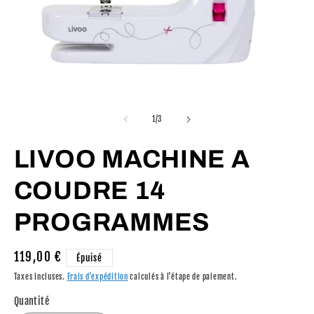
Ouvrir
Ou
le
le
média
m
de
1
/
3
1
2
dans
d
une
LIVOO MACHINE A
u
fenêtre
fe
modale
m
COUDRE 14
PROGRAMMES
Prix
119,00 €
Épuisé
habituel
Taxes incluses.
Frais d'expédition
calculés à l'étape de paiement.
Quantité