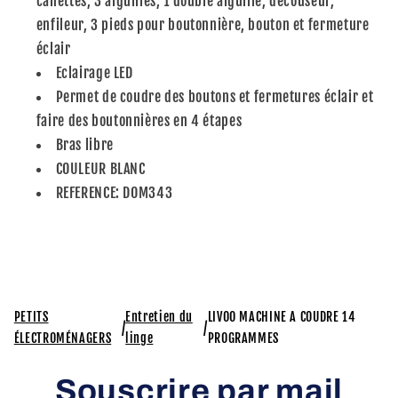
canettes, 3 aiguilles, 1 double aiguille, découseur,
enfileur, 3 pieds pour boutonnière, bouton et fermeture
éclair
Eclairage LED
Permet de coudre des boutons et fermetures éclair et
faire des boutonnières en 4 étapes
Bras libre
COULEUR BLANC
REFERENCE: DOM343
PETITS
Entretien du
LIVOO MACHINE A COUDRE 14
/
/
ÉLECTROMÉNAGERS
linge
PROGRAMMES
Souscrire par mail