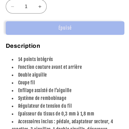
Réduire
Augmenter
la
la
quantité
quantité
de
de
Épuisé
LIVOO
LIVOO
MACHINE
MACHINE
Description
A
A
COUDRE
COUDRE
14 points intégrés
14
14
PROGRAMMES
PROGRAMMES
Fonction couture avant et arrière
Double aiguille
Coupe fil
Enfilage assisté de l’aiguille
Système de rembobinage
Régulateur de tension du fil
Epaisseur du tissus de 0,3 mm à 1,8 mm
Accessoires inclus : pédale, adaptateur secteur, 4