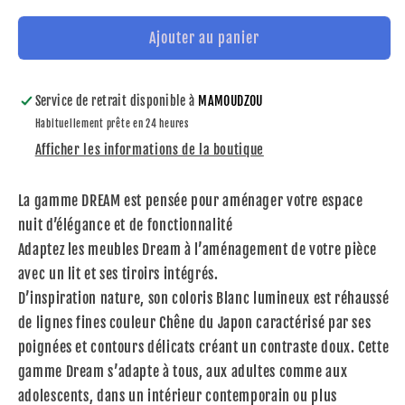
quantité
quantité
de
de
Ajouter au panier
Lit
Lit
DREAM
DREAM
140x200
140x200
Service de retrait disponible à
MAMOUDZOU
Habituellement prête en 24 heures
Afficher les informations de la boutique
La gamme DREAM est pensée pour aménager votre espace
nuit d’élégance et de fonctionnalité
Adaptez les meubles Dream à l’aménagement de votre pièce
avec un lit et ses tiroirs intégrés.
D’inspiration nature, son coloris Blanc lumineux est réhaussé
de lignes fines couleur Chêne du Japon caractérisé par ses
poignées et contours délicats créant un contraste doux. Cette
gamme Dream s’adapte à tous, aux adultes comme aux
adolescents, dans un intérieur contemporain ou plus