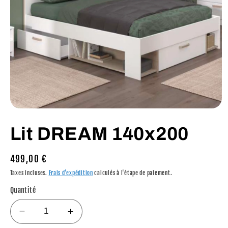
Ouvrir
le
média
Lit DREAM 140x200
1
dans
une
fenêtre
Prix
499,00 €
modale
habituel
Taxes incluses.
Frais d'expédition
calculés à l'étape de paiement.
Quantité
Réduire
Augmenter
la
la