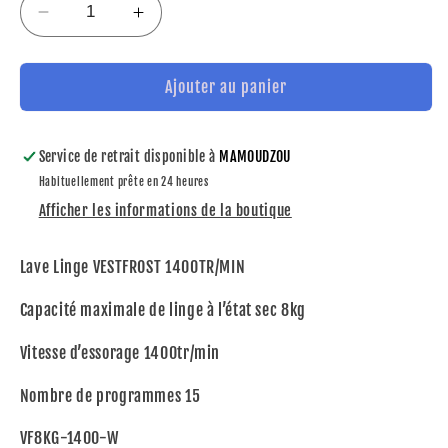
Réduire
Augmenter
la
la
quantité
quantité
de
de
Ajouter au panier
LAVE
LAVE
LINGE
LINGE
VESTFROST
VESTFROST
Service de retrait disponible à
MAMOUDZOU
8KG
8KG
Habituellement prête en 24 heures
Afficher les informations de la boutique
Lave Linge VESTFROST 1400TR/MIN
Capacité maximale de linge à l’état sec 8kg
Vitesse d’essorage 1400tr/min
Nombre de programmes 15
VF8KG-1400-W