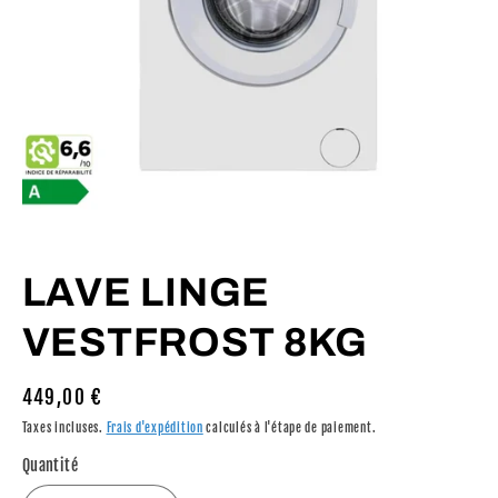
Ouvrir
le
média
LAVE LINGE
1
dans
une
VESTFROST 8KG
fenêtre
modale
Prix
449,00 €
habituel
Taxes incluses.
Frais d'expédition
calculés à l'étape de paiement.
Quantité