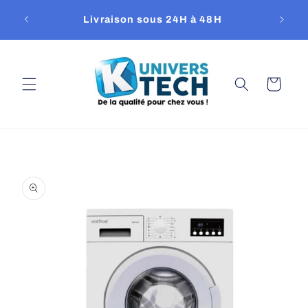
et
passer
Livraison sous 24H à 48H
Repri
au
contenu
Panier
Passer aux
informations
produits