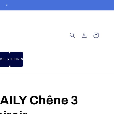
Reprise gratuite d'équipement usagés
Connexion
Panier
RES
CUISINES
AILY Chêne 3