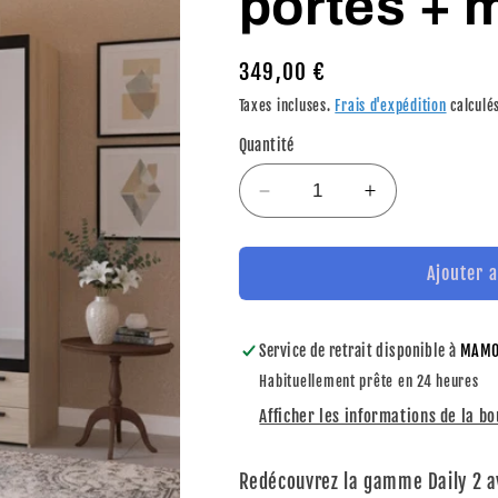
portes + m
Prix
349,00 €
habituel
Taxes incluses.
Frais d'expédition
calculés
Quantité
Réduire
Augmenter
la
la
quantité
quantité
de
de
Ajouter 
Armoire
Armoire
DAILY
DAILY
Chêne
Chêne
Service de retrait disponible à
MAMO
3
3
Habituellement prête en 24 heures
portes
portes
Afficher les informations de la b
+
+
miroir
miroir
Redécouvrez la gamme Daily 2 av