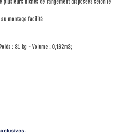
ue plusieurs niches de rangement disposées selon le
n au montage facilité
Poids : 81 kg - Volume : 0,162m3;
exclusives.