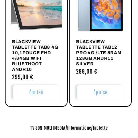
c
t
i
BLACKVIEW
BLACKVIEW
o
TABLETTE TAB8 4G
TABLETTE TAB12
10,1POUCE FHD
PRO 4G /LTE 8RAM
n
4/64GB WIFI
128GB ANDR11
BLUETHOOT
SILVER
ANDR10
Prix
299,00 €
:
Prix
299,00 €
habituel
habituel
Épuisé
Épuisé
/
/
TV SON MULTIMEDIA
Informatique
Tablette