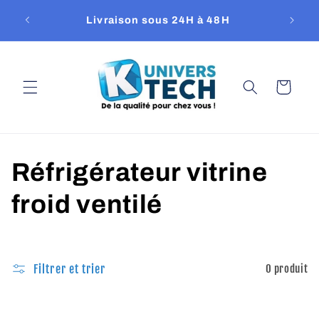
et
passer
Livraison sous 24H à 48H
Repri
au
contenu
Panier
C
Réfrigérateur vitrine
o
froid ventilé
l
l
Filtrer et trier
0 produit
e