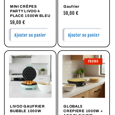
MINI CRÊPES
Gaufrier
PARTY LIVOO 4
Prix
59,00 €
PLACE 1500W BLEU
habituel
Prix
59,00 €
habituel
Ajouter au panier
Ajouter au panier
PROMO
LIVOO GAUFRIER
GLOBAL5
BUBBLE 1000W
CREPIERE 1000W +