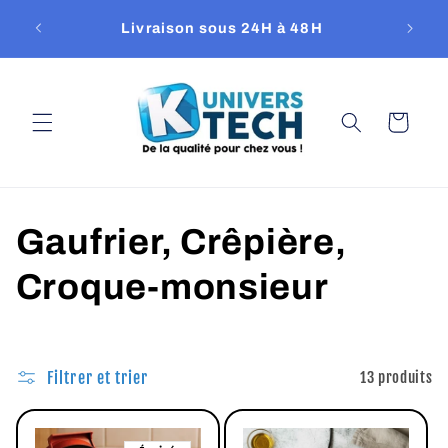
et
passer
Livraison sous 24H à 48H
au
contenu
Panier
C
Gaufrier, Crêpière,
o
Croque-monsieur
l
l
Filtrer et trier
13 produits
e