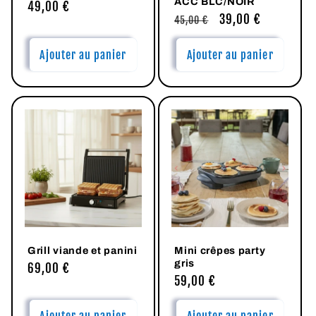
ACC BLC/NOIR
Prix
49,00 €
Prix
Prix
39,00 €
45,00 €
habituel
habituel
promotionnel
Ajouter au panier
Ajouter au panier
Grill viande et panini
Mini crêpes party
gris
Prix
69,00 €
Prix
59,00 €
habituel
habituel