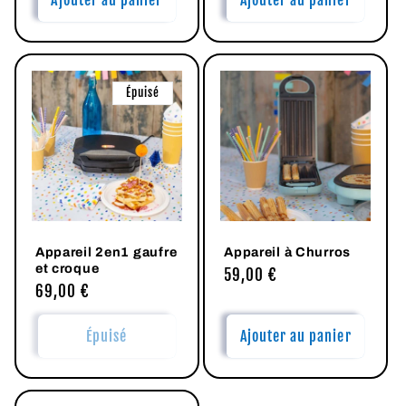
Ajouter au panier
Ajouter au panier
Épuisé
Appareil 2en1 gaufre
Appareil à Churros
et croque
Prix
59,00 €
Prix
69,00 €
habituel
habituel
Épuisé
Ajouter au panier