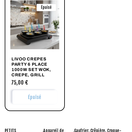
Épuisé
LIVOO CREPES
PARTY 6 PLACE
1000W SET WOK,
CREPE, GRILL
Prix
75,00 €
habituel
Épuisé
PETITS
Appareil de
Gaufrier, Crêpière, Croque-