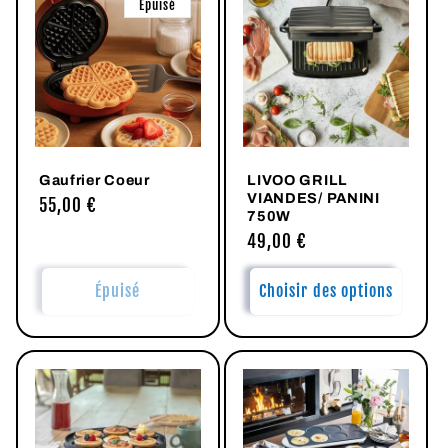
Épuisé
c
t
i
o
Gaufrier Coeur
LIVOO GRILL
n
VIANDES/ PANINI
Prix
55,00 €
750W
habituel
:
Prix
49,00 €
habituel
Épuisé
Choisir des options