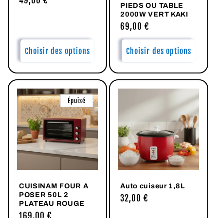
Prix
49,00 €
PIEDS OU TABLE
habituel
2000W VERT KAKI
Prix
69,00 €
habituel
Choisir des options
Choisir des options
Épuisé
CUISINAM FOUR A
Auto cuiseur 1,8L
POSER 50L 2
Prix
32,00 €
PLATEAU ROUGE
habituel
Prix
169,00 €