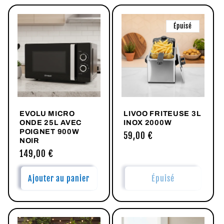
Épuisé
EVOLU MICRO
LIVOO FRITEUSE 3L
ONDE 25L AVEC
INOX 2000W
POIGNET 900W
Prix
59,00 €
NOIR
habituel
Prix
149,00 €
habituel
Ajouter au panier
Épuisé