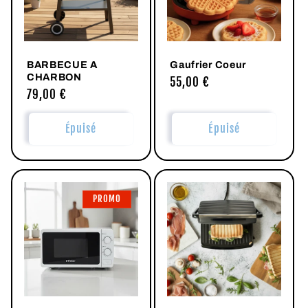
BARBECUE A
Gaufrier Coeur
CHARBON
Prix
55,00 €
Prix
79,00 €
habituel
habituel
Épuisé
Épuisé
PROMO