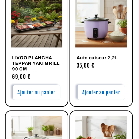
LIVOO PLANCHA
Auto cuiseur 2,2L
TEPPAN YAKI GRILL
Prix
35,00 €
90 CM
habituel
Prix
69,00 €
habituel
Ajouter au panier
Ajouter au panier