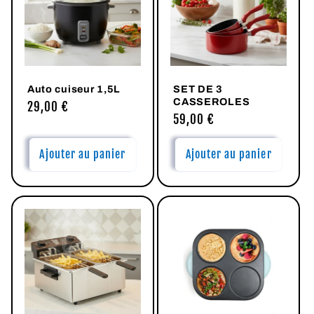
Auto cuiseur 1,5L
SET DE 3
CASSEROLES
Prix
29,00 €
Prix
59,00 €
habituel
habituel
Ajouter au panier
Ajouter au panier