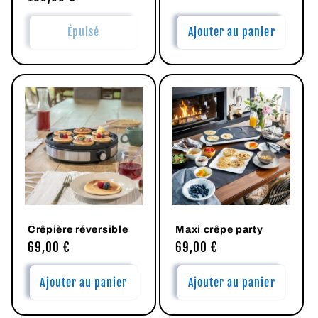
habituel
Épuisé
Ajouter au panier
Crêpière réversible
Maxi crêpe party
Prix
69,00 €
Prix
69,00 €
habituel
habituel
Ajouter au panier
Ajouter au panier