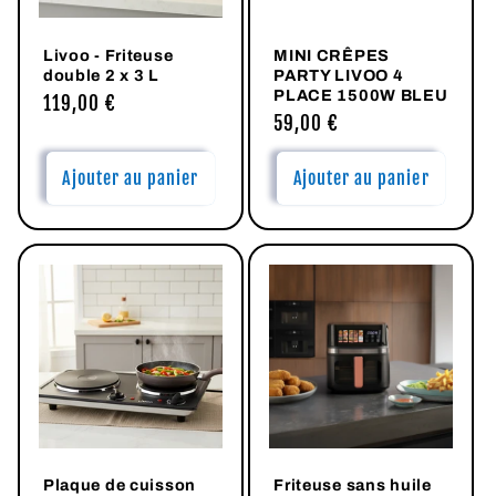
Livoo - Friteuse
MINI CRÊPES
double 2 x 3 L
PARTY LIVOO 4
PLACE 1500W BLEU
Prix
119,00 €
Prix
59,00 €
habituel
habituel
Ajouter au panier
Ajouter au panier
Plaque de cuisson
Friteuse sans huile