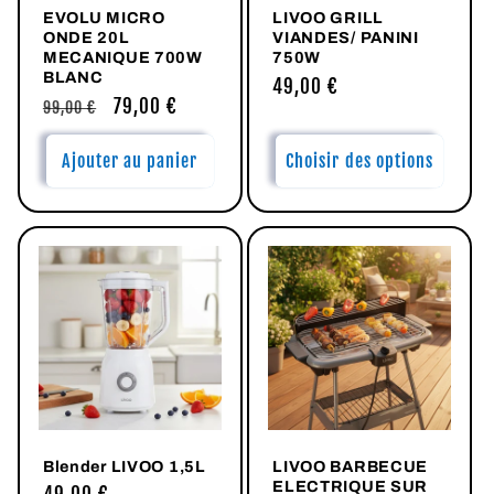
EVOLU MICRO
LIVOO GRILL
ONDE 20L
VIANDES/ PANINI
MECANIQUE 700W
750W
BLANC
Prix
49,00 €
Prix
Prix
79,00 €
99,00 €
habituel
habituel
promotionnel
Ajouter au panier
Choisir des options
Blender LIVOO 1,5L
LIVOO BARBECUE
ELECTRIQUE SUR