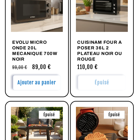
c
t
i
EVOLU MICRO
CUISINAM FOUR A
o
ONDE 20L
POSER 36L 2
MECANIQUE 700W
PLATEAU NOIR OU
n
NOIR
ROUGE
Prix
Prix
89,00 €
Prix
110,00 €
99,00 €
:
habituel
promotionnel
habituel
Ajouter au panier
Épuisé
Épuisé
Épuisé