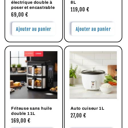
électrique double à
8L
poser et encastrable
Prix
119,00 €
Prix
69,00 €
habituel
habituel
Ajouter au panier
Ajouter au panier
Friteuse sans huile
Auto cuiseur 1L
double 11L
Prix
27,00 €
Prix
169,00 €
habituel
habituel