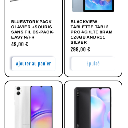
BLUESTORK PACK
BLACKVIEW
CLAVIER +SOURIS
TABLETTE TAB12
SANS FIL BS-PACK-
PRO 4G /LTE 8RAM
EASY N/FR
128GB ANDR11
SILVER
Prix
49,00 €
Prix
299,00 €
habituel
habituel
Ajouter au panier
Épuisé