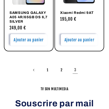
SAMSUNG GALAXY
Xiaomi Redmi 9AT
A05 4R/65GB DS 6,7
Prix
195,00 €
SILVER
habituel
Prix
249,00 €
habituel
Ajouter au panier
Ajouter au panier
3
1
2
TV SON MULTIMEDIA
Souscrire par mail