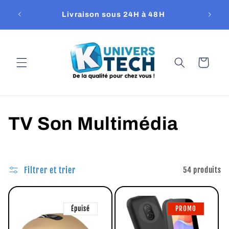
et
passer
Livraison sous 24H à 48H
Repri
au
contenu
Panier
C
TV Son Multimédia
o
l
Filtrer et trier
54 produits
l
Épuisé
PROMO
e