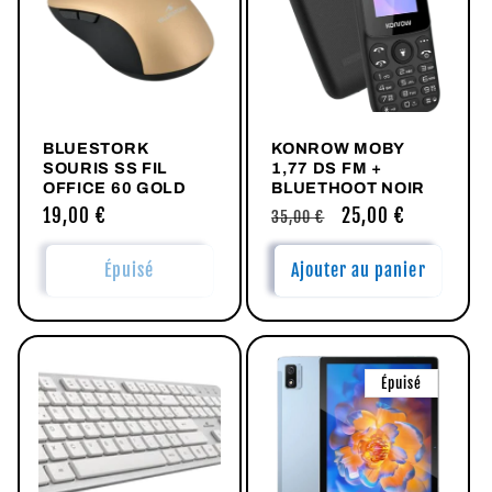
c
t
i
BLUESTORK
KONROW MOBY
o
SOURIS SS FIL
1,77 DS FM +
OFFICE 60 GOLD
BLUETHOOT NOIR
n
Prix
19,00 €
Prix
Prix
25,00 €
35,00 €
habituel
habituel
promotionnel
:
Épuisé
Ajouter au panier
Épuisé