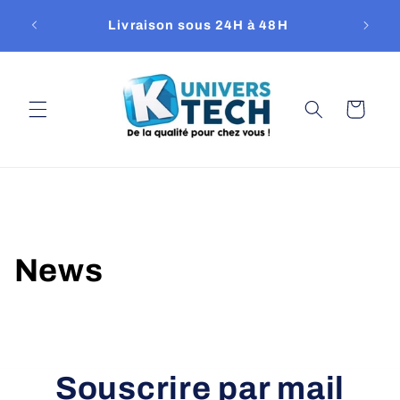
et
passer
Livraison sous 24H à 48H
Repri
au
contenu
Panier
News
Souscrire par mail